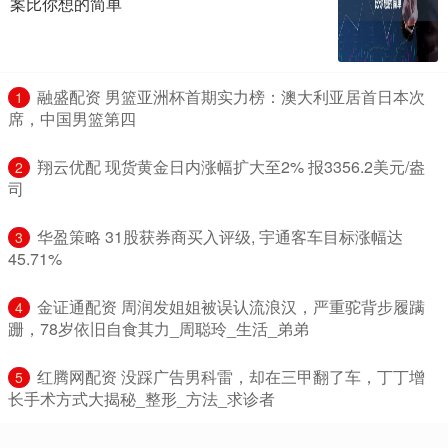
案比你想的简单
​融盛配资 男篮亚洲杯首期实力榜：澳大利亚居首日本次
1
席，中国男篮第四
​翔云优配 现货黄金日内涨幅扩大至2% 报3356.2美元/盎
2
司
​华盈策略 31股获券商买入评级, 宇通客车目标涨幅达
3
45.71%
​金证通配资 周润发姐姐被误认流浪汉，严重驼背步履蹒
4
跚，78岁依旧自食其力_周聪玲_生活_弟弟
​红腾网配资 没踩广告男科雷，却在三甲翻了车，丁丁增
5
长手术方式大揭秘_整形_方法_求诊者