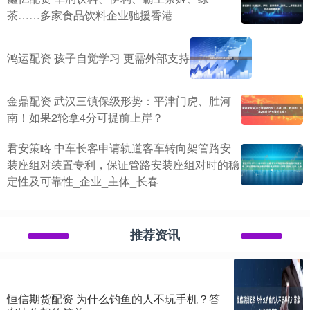
茶……多家食品饮料企业驰援香港
鸿运配资 孩子自觉学习 更需外部支持
金鼎配资 武汉三镇保级形势：平津门虎、胜河
南！如果2轮拿4分可提前上岸？
君安策略 中车长客申请轨道客车转向架管路安
装座组对装置专利，保证管路安装座组对时的稳
定性及可靠性_企业_主体_长春
推荐资讯
恒信期货配资 为什么钓鱼的人不玩手机？答