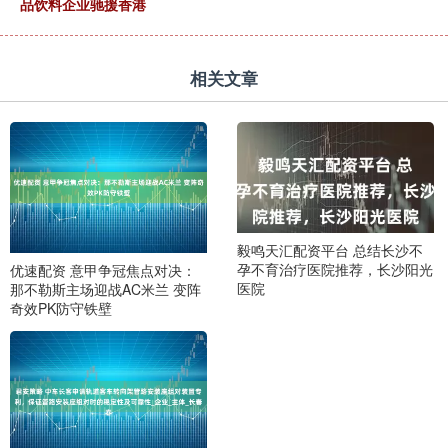
品饮料企业驰援香港
相关文章
毅鸣天汇配资平台 总结长沙不
孕不育治疗医院推荐，长沙阳光
优速配资 意甲争冠焦点对决：
医院
那不勒斯主场迎战AC米兰 变阵
奇效PK防守铁壁