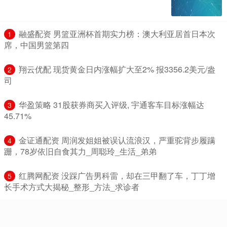
​融盛配资 男篮亚洲杯首期实力榜：澳大利亚居首日本次
1
席，中国男篮第四
​翔云优配 现货黄金日内涨幅扩大至2% 报3356.2美元/盎
2
司
​华盈策略 31股获券商买入评级, 宇通客车目标涨幅达
3
45.71%
​金证通配资 周润发姐姐被误认流浪汉，严重驼背步履蹒
4
跚，78岁依旧自食其力_周聪玲_生活_弟弟
​红腾网配资 没踩广告男科雷，却在三甲翻了车，丁丁增
5
长手术方式大揭秘_整形_方法_求诊者