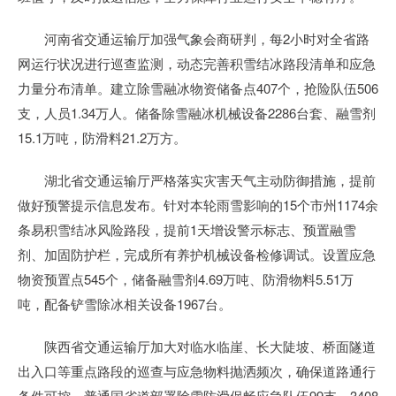
河南省交通运输厅加强气象会商研判，每2小时对全省路
网运行状况进行巡查监测，动态完善积雪结冰路段清单和应急
力量分布清单。建立除雪融冰物资储备点407个，抢险队伍506
支，人员1.34万人。储备除雪融冰机械设备2286台套、融雪剂
15.1万吨，防滑料21.2万方。
湖北省交通运输厅严格落实灾害天气主动防御措施，提前
做好预警提示信息发布。针对本轮雨雪影响的15个市州1174余
条易积雪结冰风险路段，提前1天增设警示标志、预置融雪
剂、加固防护栏，完成所有养护机械设备检修调试。设置应急
物资预置点545个，储备融雪剂4.69万吨、防滑物料5.51万
吨，配备铲雪除冰相关设备1967台。
陕西省交通运输厅加大对临水临崖、长大陡坡、桥面隧道
出入口等重点路段的巡查与应急物料抛洒频次，确保道路通行
条件可控。普通国省道部署除雪防滑保畅应急队伍99支、3408