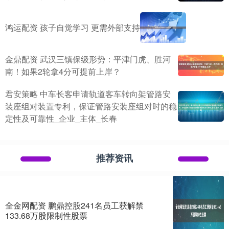
鸿运配资 孩子自觉学习 更需外部支持
金鼎配资 武汉三镇保级形势：平津门虎、胜河
南！如果2轮拿4分可提前上岸？
君安策略 中车长客申请轨道客车转向架管路安
装座组对装置专利，保证管路安装座组对时的稳
定性及可靠性_企业_主体_长春
推荐资讯
全金网配资 鹏鼎控股241名员工获解禁
133.68万股限制性股票