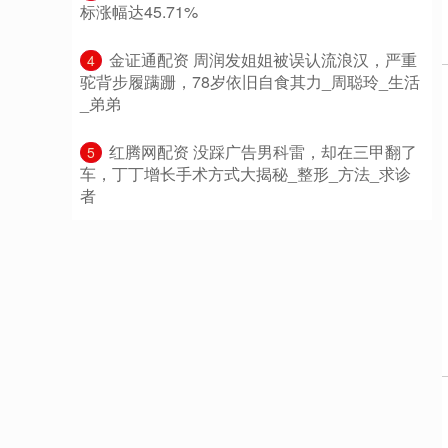
标涨幅达45.71%
​金证通配资 周润发姐姐被误认流浪汉，严重
4
驼背步履蹒跚，78岁依旧自食其力_周聪玲_生活
_弟弟
​红腾网配资 没踩广告男科雷，却在三甲翻了
5
车，丁丁增长手术方式大揭秘_整形_方法_求诊
者