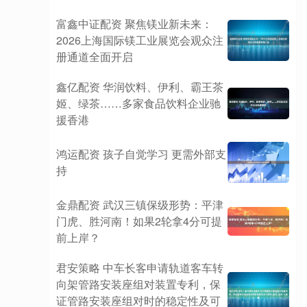
富鑫中证配资 聚焦镁业新未来：
2026上海国际镁工业展览会观众注
册通道全面开启
鑫亿配资 华润饮料、伊利、霸王茶
姬、绿茶……多家食品饮料企业驰
援香港
鸿运配资 孩子自觉学习 更需外部支
持
金鼎配资 武汉三镇保级形势：平津
门虎、胜河南！如果2轮拿4分可提
前上岸？
君安策略 中车长客申请轨道客车转
向架管路安装座组对装置专利，保
证管路安装座组对时的稳定性及可