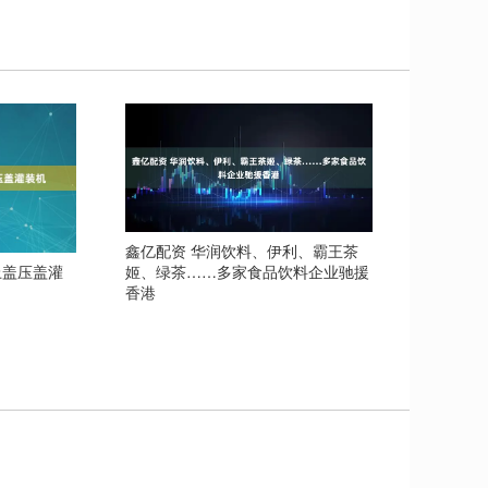
鑫亿配资 华润饮料、伊利、霸王茶
上盖压盖灌
姬、绿茶……多家食品饮料企业驰援
香港