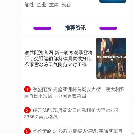
靠性_企业_主体_长春
推荐资讯
融胜配资官网 新一轮寒潮暴雪将
至，交通运输部持续调度做好低
温雨雪冰冻天气防范应对工作
​融盛配资 男篮亚洲杯首期实力榜：澳大利亚
1
居首日本次席，中国男篮第四
​翔云优配 现货黄金日内涨幅扩大至2% 报
2
3356.2美元/盎司
​华盈策略 31股获券商买入评级, 宇通客车目
3