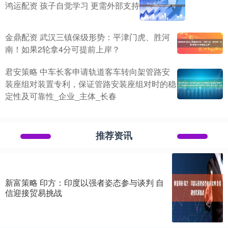
鸿运配资 孩子自觉学习 更需外部支持
金鼎配资 武汉三镇保级形势：平津门虎、胜河
南！如果2轮拿4分可提前上岸？
君安策略 中车长客申请轨道客车转向架管路安
装座组对装置专利，保证管路安装座组对时的稳
定性及可靠性_企业_主体_长春
推荐资讯
新富策略 印方：印度以强者姿态参与谈判 自
信迎接贸易挑战