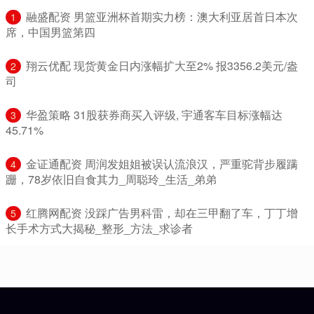
​融盛配资 男篮亚洲杯首期实力榜：澳大利亚居首日本次
1
席，中国男篮第四
​翔云优配 现货黄金日内涨幅扩大至2% 报3356.2美元/盎
2
司
​华盈策略 31股获券商买入评级, 宇通客车目标涨幅达
3
45.71%
​金证通配资 周润发姐姐被误认流浪汉，严重驼背步履蹒
4
跚，78岁依旧自食其力_周聪玲_生活_弟弟
​红腾网配资 没踩广告男科雷，却在三甲翻了车，丁丁增
5
长手术方式大揭秘_整形_方法_求诊者