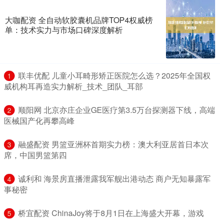
大咖配资 全自动软胶囊机品牌TOP4权威榜
单：技术实力与市场口碑深度解析
​联丰优配 儿童小耳畸形矫正医院怎么选？2025年全国权
1
威机构耳再造实力解析_技术_团队_耳部
​顺阳网 北京亦庄企业GE医疗第3.5万台探测器下线，高端
2
医械国产化再攀高峰
​融盛配资 男篮亚洲杯首期实力榜：澳大利亚居首日本次
3
席，中国男篮第四
​诚利和 海景房直播泄露我军舰出港动态 商户无知暴露军
4
事秘密
​桥宜配资 ChinaJoy将于8月1日在上海盛大开幕，游戏
5