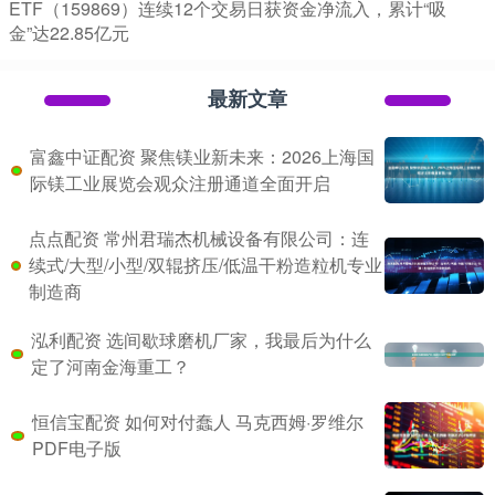
ETF（159869）连续12个交易日获资金净流入，累计“吸
金”达22.85亿元
最新文章
富鑫中证配资 聚焦镁业新未来：2026上海国
际镁工业展览会观众注册通道全面开启
点点配资 常州君瑞杰机械设备有限公司：连
续式/大型/小型/双辊挤压/低温干粉造粒机专业
制造商
泓利配资 选间歇球磨机厂家，我最后为什么
定了河南金海重工？
恒信宝配资 如何对付蠢人 马克西姆·罗维尔
PDF电子版