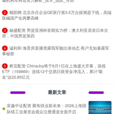
威机构耳再造实力解析_技术_团队_耳部
​顺阳网 北京亦庄企业GE医疗第3.5万台探测器下线，高端
2
医械国产化再攀高峰
​融盛配资 男篮亚洲杯首期实力榜：澳大利亚居首日本次
3
席，中国男篮第四
​诚利和 海景房直播泄露我军舰出港动态 商户无知暴露军
4
事秘密
​桥宜配资 ChinaJoy将于8月1日在上海盛大开幕，游戏
5
ETF（159869）连续12个交易日获资金净流入，累计“吸
金”达22.85亿元
最新文章
富鑫中证配资 聚焦镁业新未来：2026上海国
际镁工业展览会观众注册通道全面开启