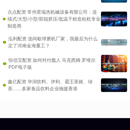
点点配资 常州君瑞杰机械设备有限公司：连
续式/大型/小型/双辊挤压/低温干粉造粒机专业
制造商
泓利配资 选间歇球磨机厂家，我最后为什么
定了河南金海重工？
恒信宝配资 如何对付蠢人 马克西姆·罗维尔
PDF电子版
鑫亿配资 华润饮料、伊利、霸王茶姬、绿
茶……多家食品饮料企业驰援香港