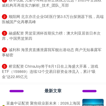
1
威机构耳再造实力解析_技术_团队_耳部
​顺阳网 北京亦庄企业GE医疗第3.5万台探测器下线，高端
2
医械国产化再攀高峰
​融盛配资 男篮亚洲杯首期实力榜：澳大利亚居首日本次
3
席，中国男篮第四
​诚利和 海景房直播泄露我军舰出港动态 商户无知暴露军
4
事秘密
​桥宜配资 ChinaJoy将于8月1日在上海盛大开幕，游戏
5
ETF（159869）连续12个交易日获资金净流入，累计“吸
金”达22.85亿元
最新文章
富鑫中证配资 聚焦镁业新未来：2026上海国