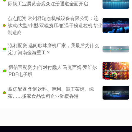
际镁工业展览会观众注册通道全面开启
点点配资 常州君瑞杰机械设备有限公司：连
续式/大型/小型/双辊挤压/低温干粉造粒机专业
制造商
泓利配资 选间歇球磨机厂家，我最后为什么
定了河南金海重工？
恒信宝配资 如何对付蠢人 马克西姆·罗维尔
PDF电子版
鑫亿配资 华润饮料、伊利、霸王茶姬、绿
茶……多家食品饮料企业驰援香港