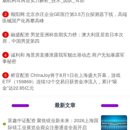
威机构耳再造实力解析_技术_团队_耳部
​顺阳网 北京亦庄企业GE医疗第3.5万台探测器下线，高端
2
医械国产化再攀高峰
​融盛配资 男篮亚洲杯首期实力榜：澳大利亚居首日本次
3
席，中国男篮第四
​诚利和 海景房直播泄露我军舰出港动态 商户无知暴露军
4
事秘密
​桥宜配资 ChinaJoy将于8月1日在上海盛大开幕，游戏
5
ETF（159869）连续12个交易日获资金净流入，累计“吸
金”达22.85亿元
最新文章
富鑫中证配资 聚焦镁业新未来：2026上海国
际镁工业展览会观众注册通道全面开启