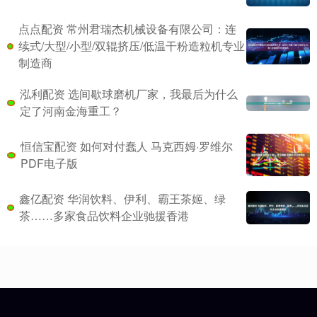
点点配资 常州君瑞杰机械设备有限公司：连
续式/大型/小型/双辊挤压/低温干粉造粒机专业
制造商
泓利配资 选间歇球磨机厂家，我最后为什么
定了河南金海重工？
恒信宝配资 如何对付蠢人 马克西姆·罗维尔
PDF电子版
鑫亿配资 华润饮料、伊利、霸王茶姬、绿
茶……多家食品饮料企业驰援香港