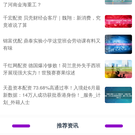
了河南金海重工？
千宏配资 贝壳财经会客厅｜魏翔：新消费，究
竟谁说了算
锦富优配 鼎泰实验小学这堂班会劳动课有料又
有味
千红网配资 德国爆冷惨败！荷兰意外失手西班
牙展现强大实力！世预赛赛果综述
天盈资本配资 73.68%高通过率！入境处6月最
新数据：14万人成功获批香港身份！_服务_计
划_外籍人士
推荐资讯