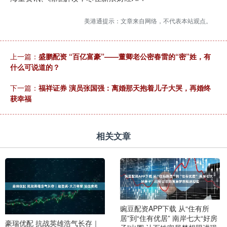
美港通提示：文章来自网络，不代表本站观点。
上一篇：
盛鹏配资 “百亿富豪”——董卿老公密春雷的“密”姓，有
什么可说道的？
下一篇：
福祥证券 演员张国强：离婚那天抱着儿子大哭，再婚终
获幸福
相关文章
豌豆配资APP下载 从“住有所
居”到“住有优居” 南岸七大“好房
豪瑞优配 抗战英雄浩气长存｜