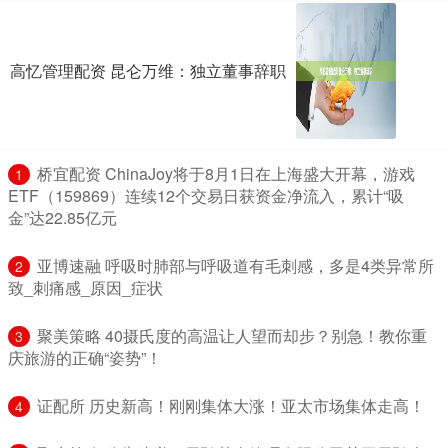
高忆管理配资 昆仑万维：独立董事辞职
​桥宜配资 ChinaJoy将于8月1日在上海盛大开幕，游戏
1
ETF（159869）连续12个交易日获资金净流入，累计“吸
金”达22.85亿元
​亚博速融 呼吸时肺部与呼吸道有毛刺感，多是4类异常所
2
致_刺痛感_原因_症状
​聚美策略 40摄氏度的高温让人望而却步？别急！教你重
3
庆旅游的正确“姿势”！
​证配所 历史新高！刚刚集体大涨！亚太市场集体走高！
4