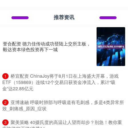
推荐资讯
誉合配资 德力佳传动成功登陆上交所主板，
毅达资本绿色投资再下一城
​桥宜配资 ChinaJoy将于8月1日在上海盛大开幕，游戏
1
ETF（159869）连续12个交易日获资金净流入，累计“吸
金”达22.85亿元
​亚博速融 呼吸时肺部与呼吸道有毛刺感，多是4类异常所
2
致_刺痛感_原因_症状
​聚美策略 40摄氏度的高温让人望而却步？别急！教你重
3