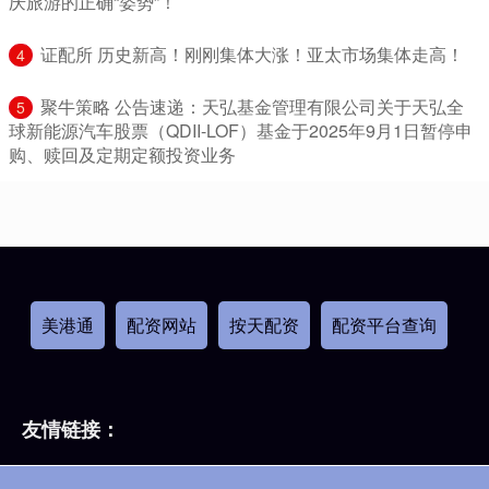
庆旅游的正确“姿势”！
​证配所 历史新高！刚刚集体大涨！亚太市场集体走高！
4
​聚牛策略 公告速递：天弘基金管理有限公司关于天弘全
5
球新能源汽车股票（QDII-LOF）基金于2025年9月1日暂停申
购、赎回及定期定额投资业务
美港通
配资网站
按天配资
配资平台查询
友情链接：