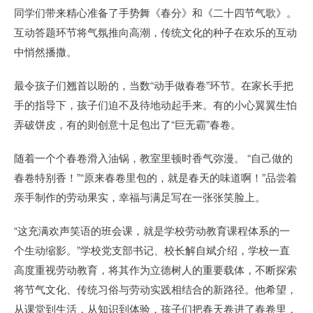
同学们带来精心准备了手势舞《春分》和《二十四节气歌》。
互动答题环节将气氛推向高潮，传统文化的种子在欢乐的互动
中悄然播撒。
最令孩子们翘首以盼的，当数“动手做春卷”环节。在家长手把
手的指导下，孩子们迫不及待地动起手来。有的小心翼翼生怕
弄破饼皮，有的则创意十足包出了“巨无霸”春卷。
随着一个个春卷滑入油锅，教室里顿时香气弥漫。 “自己做的
春卷特别香！”“原来春卷里包的，就是春天的味道啊！”品尝着
亲手制作的劳动果实，幸福与满足写在一张张笑脸上。
“这充满欢声笑语的班会课，就是学校劳动教育课程体系的一
个生动缩影。”学校党支部书记、校长解自斌介绍，学校一直
高度重视劳动教育，将其作为立德树人的重要载体，不断探索
将节气文化、传统习俗与劳动实践相结合的新路径。他希望，
从课堂到生活，从知识到体验，孩子们把春天卷进了春卷里，