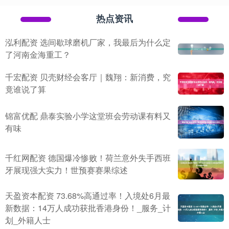
热点资讯
泓利配资 选间歇球磨机厂家，我最后为什么定
了河南金海重工？
千宏配资 贝壳财经会客厅｜魏翔：新消费，究
竟谁说了算
锦富优配 鼎泰实验小学这堂班会劳动课有料又
有味
千红网配资 德国爆冷惨败！荷兰意外失手西班
牙展现强大实力！世预赛赛果综述
天盈资本配资 73.68%高通过率！入境处6月最
新数据：14万人成功获批香港身份！_服务_计
划_外籍人士