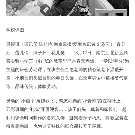
学校供图
晨报讯（通讯员 陈佳艳 南京晨报/爱南京记者 刘彩云）“春分
到，蛋儿俏，燕子归，花儿笑……”3月17日，南京江北新区鼎
泰实验小学三（4）班的教室里已是春意盎然。一堂以“春分”为
主题的班会劳动课，在班主任金艳老师的精心策划下温暖开
启，小朋友们头戴自制的春日头饰，在欢声笑语中迎接节气更
迭，品味传统，体验劳动。
灵动的“小燕子”展翅欲飞，憨态可掬的“小青蛙”蹲在荷叶上，
五彩斑斓的“孔雀”开屏迎客……孩子们头上戴着和家长们一起
利用课余时间制作的各式头饰，凝聚着亲子巧思，将教室装点
得春意融融，也为这节特殊的班会课拉开了序幕。