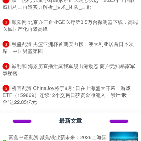
1
威机构耳再造实力解析_技术_团队_耳部
​顺阳网 北京亦庄企业GE医疗第3.5万台探测器下线，高端
2
医械国产化再攀高峰
​融盛配资 男篮亚洲杯首期实力榜：澳大利亚居首日本次
3
席，中国男篮第四
​诚利和 海景房直播泄露我军舰出港动态 商户无知暴露军
4
事秘密
​桥宜配资 ChinaJoy将于8月1日在上海盛大开幕，游戏
5
ETF（159869）连续12个交易日获资金净流入，累计“吸
金”达22.85亿元
最新文章
富鑫中证配资 聚焦镁业新未来：2026上海国