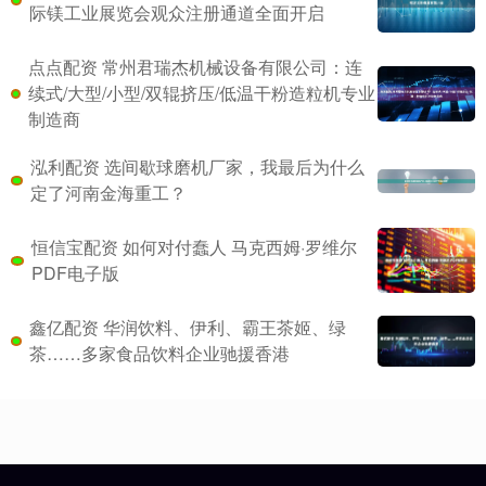
际镁工业展览会观众注册通道全面开启
点点配资 常州君瑞杰机械设备有限公司：连
续式/大型/小型/双辊挤压/低温干粉造粒机专业
制造商
泓利配资 选间歇球磨机厂家，我最后为什么
定了河南金海重工？
恒信宝配资 如何对付蠢人 马克西姆·罗维尔
PDF电子版
鑫亿配资 华润饮料、伊利、霸王茶姬、绿
茶……多家食品饮料企业驰援香港