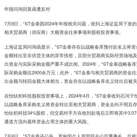
年报问询回复函遭反对
7月8日，*ST金泰因2024年年报相关问题，收到上海证监局下
相关贸易商（供应商）大额资金往来事项和股权投资事项。
上海证监局问询函显示，*ST金泰存在以战略备库预付款名义将
金额转出至非供货主体的异常情形，且部分贸易商实际经营场地
出资金与实际采购金额严重不成比例。2024年，*ST金泰战略
际采购金额仅2900余万元；此外，*ST金泰与相关贸易商的资
出金额与转回金额大体相当，资金存在以战略备库名义转出后被
在怡钛积科技股权投资事项上，2024年4月，*ST金泰收到石河子
以战略备库采购名义将资金转出至相关贸易商，资金去向不明且存在异常
怡钛积科技34%股权，但交易对手方在收到款项后立即将其中3.0
通道方流向最终资金占用主体的重大风险。
7月8日，*ST金泰还公告，罗甸因个人原因辞去公司董事长、总