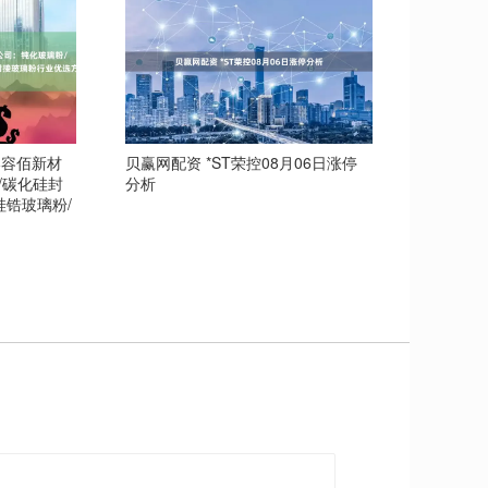
贝赢网配资 *ST荣控08月06日涨停
港容佰新材
分析
/碳化硅封
硅锆玻璃粉/