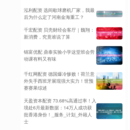
泓利配资 选间歇球磨机厂家，我最
后为什么定了河南金海重工？
千宏配资 贝壳财经会客厅｜魏翔：
新消费，究竟谁说了算
锦富优配 鼎泰实验小学这堂班会劳
动课有料又有味
千红网配资 德国爆冷惨败！荷兰意
外失手西班牙展现强大实力！世预
赛赛果综述
天盈资本配资 73.68%高通过率！入
境处6月最新数据：14万人成功获
批香港身份！_服务_计划_外籍人
士