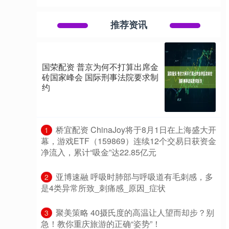
推荐资讯
国荣配资 普京为何不打算出席金
砖国家峰会 国际刑事法院要求制
约
​桥宜配资 ChinaJoy将于8月1日在上海盛大开
1
幕，游戏ETF（159869）连续12个交易日获资金
净流入，累计“吸金”达22.85亿元
​亚博速融 呼吸时肺部与呼吸道有毛刺感，多
2
是4类异常所致_刺痛感_原因_症状
​聚美策略 40摄氏度的高温让人望而却步？别
3
急！教你重庆旅游的正确“姿势”！