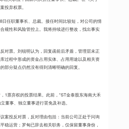
议案投弃权票。
月8日任职董事长、总裁。接任时间比较短，对公司的情
在合规性和风险管控上。我将持续进行整改，找出事实
投反对票。刘锐明认为，回复函前后矛盾，管理层未正
备库过程中形成的资金占用实体、占用用途以及相关资
出的部分疑点仍然没有得到清晰明确的回复。
，1票弃权的投票结果。此前，*ST金泰股东海南大禾
独立董事、独立董事进行罢免及补选。
该议案投反对票，反对理由包括：当前公司正处于问询
现平稳运营；罗甸已辞去相关职务，仅保留董事身份，