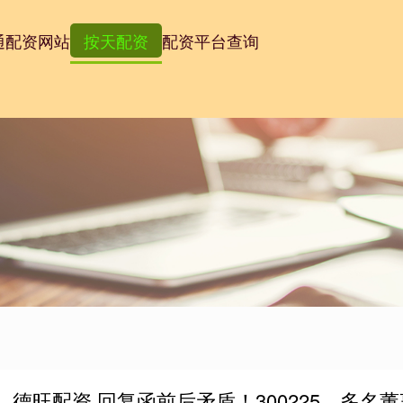
通
配资网站
按天配资
配资平台查询
德旺配资 回复函前后矛盾！300225，多