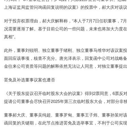
上海证监局监管问询函回复说明的议案》的投票中，郝大庆对该
对于投弃权票理由，郝大庆解释称，“本人于7月7日任职董事，7
况需要逐渐了解。基于目前公司的一些问题，未来也将加大力度
真相”。
此外，董事刘锐明、独立董事于绪刚、独立董事马维华对该议案
面回应该事项，核查不充分。唐光泽表示，回复函中公司对战略
金往来公司资质等问题的解释依然无法让人同意，对独立董事提
罢免及补选董事议案也遭否
《关于股东提议召开临时股东大会的议案》得到2票同意，6票反对
提请公司董事会尽快召开2025年第三次临时股东大会，对部分非
董事郝大庆、董事吴纯超、董事罗甸、董事王子炜、董事孙策对
函回复的关键期，在此节点推进罢免及选举事宜，不利于公司实