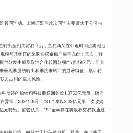
发的监管问询函。上海证监局此次问询主要聚焦于公司与
资金转出至相关贸易商后，贸易商又在邻近时间点将相近
及规模与其签订的采购协议金额严重不匹配；其次，转
备库预付款发生额及取消合作转回款项均超过9亿元，但实
金往来呈现季度初转出和季度末转回的显著特征，累计转
关联方占用的重大风险。
怡科偿还的怡钛积科技股权回购款1.3753亿元后，随即
；2024年9月，*ST金泰以3.23亿元第二次收购
7亿元转出。监管认为，*ST金泰存在将股权交易款通过
裁等相关职位，由郝大庆担任董事长、总裁。在《关于